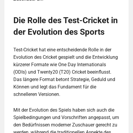
Die Rolle des Test-Cricket in
der Evolution des Sports
Test-Cricket hat eine entscheidende Rolle in der
Evolution des Cricket gespielt und die Entwicklung
kürzerer Formate wie One Day Internationals
(ODIs) und Twenty20 (T20) Cricket beeinflusst.
Das längere Format betont Strategie, Geduld und
Können und legt das Fundament für die
schnelleren Versionen.
Mit der Evolution des Spiels haben sich auch die
Spielbedingungen und Vorschriften angepasst, um
den Bedürfnissen moderner Zuschauer gerecht zu
werden, während die traditionellen Aspekte des