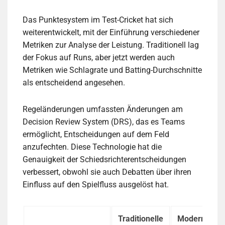
Das Punktesystem im Test-Cricket hat sich
weiterentwickelt, mit der Einführung verschiedener
Metriken zur Analyse der Leistung. Traditionell lag
der Fokus auf Runs, aber jetzt werden auch
Metriken wie Schlagrate und Batting-Durchschnitte
als entscheidend angesehen.
Regeländerungen umfassten Änderungen am
Decision Review System (DRS), das es Teams
ermöglicht, Entscheidungen auf dem Feld
anzufechten. Diese Technologie hat die
Genauigkeit der Schiedsrichterentscheidungen
verbessert, obwohl sie auch Debatten über ihren
Einfluss auf den Spielfluss ausgelöst hat.
Traditionelle
Moderne