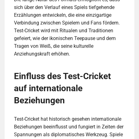
sich über den Verlauf eines Spiels tiefgehende
Erzählungen entwickeln, die eine einzigartige
Verbindung zwischen Spielern und Fans fördern.
Test-Cricket wird mit Ritualen und Traditionen
gefeiert, wie der ikonischen Teepause und dem
Tragen von Weiß, die seine kulturelle
Anziehungskraft erhöhen.
Einfluss des Test-Cricket
auf internationale
Beziehungen
Test-Cricket hat historisch gesehen internationale
Beziehungen beeinflusst und fungiert in Zeiten der
Spannungen als diplomatisches Werkzeug. Spiele