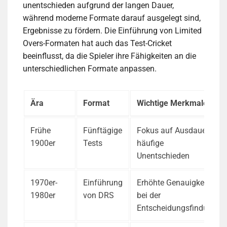
unentschieden aufgrund der langen Dauer,
während moderne Formate darauf ausgelegt sind,
Ergebnisse zu fördern. Die Einführung von Limited
Overs-Formaten hat auch das Test-Cricket
beeinflusst, da die Spieler ihre Fähigkeiten an die
unterschiedlichen Formate anpassen.
Ära
Format
Wichtige Merkmale
Frühe
Fünftägige
Fokus auf Ausdauer,
1900er
Tests
häufige
Unentschieden
1970er-
Einführung
Erhöhte Genauigkeit
1980er
von DRS
bei der
Entscheidungsfindung