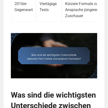
2010er-
Viertägige
Kürzere Formate zur
Gegenwart
Tests
Ansprache jüngerer
Zuschauer
Was sind die wichtigsten
Unterschiede zwischen