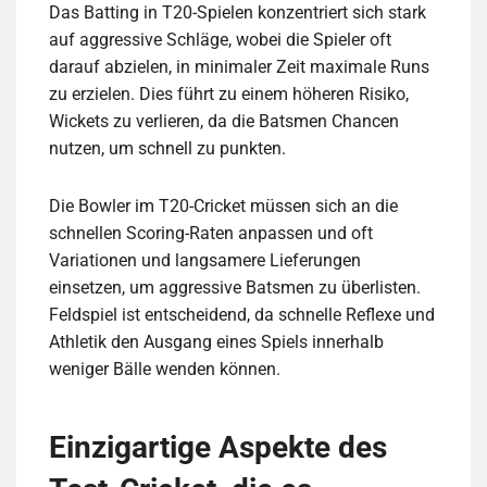
Das Batting in T20-Spielen konzentriert sich stark
auf aggressive Schläge, wobei die Spieler oft
darauf abzielen, in minimaler Zeit maximale Runs
zu erzielen. Dies führt zu einem höheren Risiko,
Wickets zu verlieren, da die Batsmen Chancen
nutzen, um schnell zu punkten.
Die Bowler im T20-Cricket müssen sich an die
schnellen Scoring-Raten anpassen und oft
Variationen und langsamere Lieferungen
einsetzen, um aggressive Batsmen zu überlisten.
Feldspiel ist entscheidend, da schnelle Reflexe und
Athletik den Ausgang eines Spiels innerhalb
weniger Bälle wenden können.
Einzigartige Aspekte des