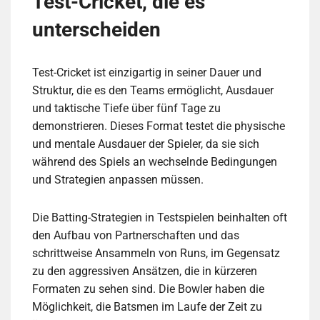
Test-Cricket, die es
unterscheiden
Test-Cricket ist einzigartig in seiner Dauer und
Struktur, die es den Teams ermöglicht, Ausdauer
und taktische Tiefe über fünf Tage zu
demonstrieren. Dieses Format testet die physische
und mentale Ausdauer der Spieler, da sie sich
während des Spiels an wechselnde Bedingungen
und Strategien anpassen müssen.
Die Batting-Strategien in Testspielen beinhalten oft
den Aufbau von Partnerschaften und das
schrittweise Ansammeln von Runs, im Gegensatz
zu den aggressiven Ansätzen, die in kürzeren
Formaten zu sehen sind. Die Bowler haben die
Möglichkeit, die Batsmen im Laufe der Zeit zu