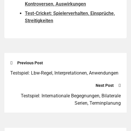
Kontroversen, Auswirkungen
Test-Cricket: Spielerverhalten, Einsprüche,
Streitigkeiten
Previous Post
Testspiel: Lbw-Regel, Interpretationen, Anwendungen
Next Post
Testspiel: Internationale Begegnungen, Bilaterale
Serien, Terminplanung