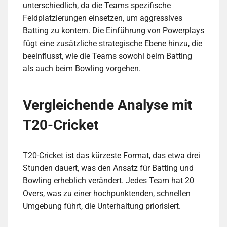
unterschiedlich, da die Teams spezifische
Feldplatzierungen einsetzen, um aggressives
Batting zu kontern. Die Einführung von Powerplays
fügt eine zusätzliche strategische Ebene hinzu, die
beeinflusst, wie die Teams sowohl beim Batting
als auch beim Bowling vorgehen.
Vergleichende Analyse mit
T20-Cricket
T20-Cricket ist das kürzeste Format, das etwa drei
Stunden dauert, was den Ansatz für Batting und
Bowling erheblich verändert. Jedes Team hat 20
Overs, was zu einer hochpunktenden, schnellen
Umgebung führt, die Unterhaltung priorisiert.