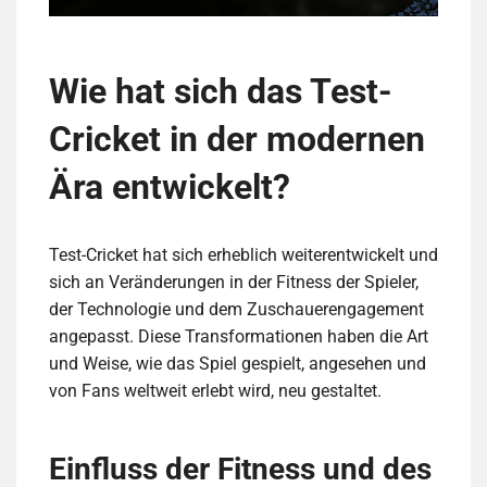
Wie hat sich das Test-
Cricket in der modernen
Ära entwickelt?
Test-Cricket hat sich erheblich weiterentwickelt und
sich an Veränderungen in der Fitness der Spieler,
der Technologie und dem Zuschauerengagement
angepasst. Diese Transformationen haben die Art
und Weise, wie das Spiel gespielt, angesehen und
von Fans weltweit erlebt wird, neu gestaltet.
Einfluss der Fitness und des