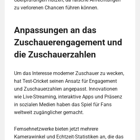
zu verlorenen Chancen führen können.
Anpassungen an das
Zuschauerengagement und
die Zuschauerzahlen
Um das Interesse moderner Zuschauer zu wecken,
hat Test-Cricket seinen Ansatz für Engagement
und Zuschauerzahlen angepasst. Innovationen
wie Live-Streaming, interaktive Apps und Präsenz
in sozialen Medien haben das Spiel für Fans
weltweit zugänglicher gemacht.
Fernsehnetzwerke bieten jetzt mehrere
Kamerawinkel und Echtzeit-Statistiken an, die das