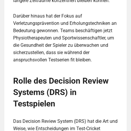
längere Zeiträume konzentriert bleiben können.
Darüber hinaus hat der Fokus auf
Verletzungsprävention und Erholungstechniken an
Bedeutung gewonnen. Teams beschäftigen jetzt
Physiotherapeuten und Sportwissenschaftler, um
die Gesundheit der Spieler zu überwachen und
sicherzustellen, dass sie während der
anspruchsvollen Testserien fit bleiben.
Rolle des Decision Review
Systems (DRS) in
Testspielen
Das Decision Review System (DRS) hat die Art und
Weise, wie Entscheidungen im Test-Cricket