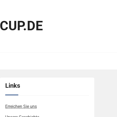
CUP.DE
Links
Erreichen Sie uns