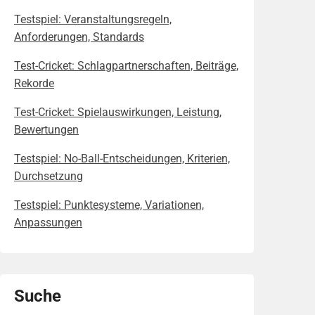
Testspiel: Veranstaltungsregeln,
Anforderungen, Standards
Test-Cricket: Schlagpartnerschaften, Beiträge,
Rekorde
Test-Cricket: Spielauswirkungen, Leistung,
Bewertungen
Testspiel: No-Ball-Entscheidungen, Kriterien,
Durchsetzung
Testspiel: Punktesysteme, Variationen,
Anpassungen
Suche