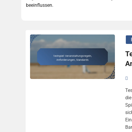
beeinflussen.
Te
A
Tes
die
Spi
si
Ein
Bar