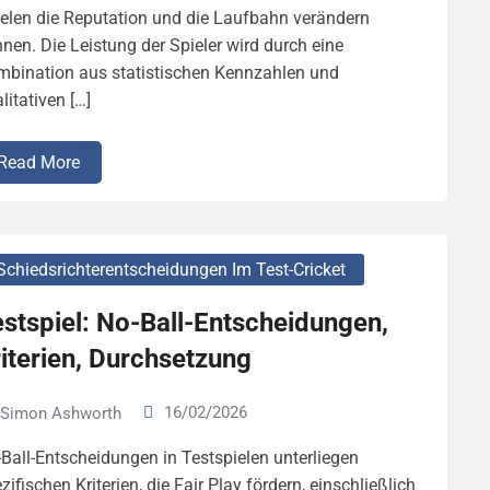
elen die Reputation und die Laufbahn verändern
nen. Die Leistung der Spieler wird durch eine
mbination aus statistischen Kennzahlen und
litativen […]
Read More
Schiedsrichterentscheidungen Im Test-Cricket
stspiel: No-Ball-Entscheidungen,
iterien, Durchsetzung
16/02/2026
Simon Ashworth
Ball-Entscheidungen in Testspielen unterliegen
zifischen Kriterien, die Fair Play fördern, einschließlich