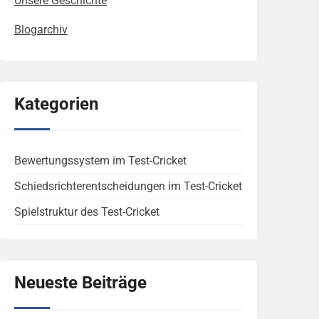
Unsere Geschichte
Blogarchiv
Kategorien
Bewertungssystem im Test-Cricket
Schiedsrichterentscheidungen im Test-Cricket
Spielstruktur des Test-Cricket
Neueste Beiträge