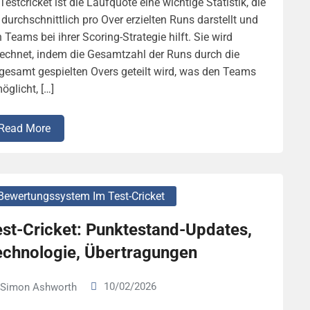
Testcricket ist die Laufquote eine wichtige Statistik, die
 durchschnittlich pro Over erzielten Runs darstellt und
 Teams bei ihrer Scoring-Strategie hilft. Sie wird
echnet, indem die Gesamtzahl der Runs durch die
gesamt gespielten Overs geteilt wird, was den Teams
öglicht, […]
Read More
Bewertungssystem Im Test-Cricket
est-Cricket: Punktestand-Updates,
echnologie, Übertragungen
10/02/2026
Simon Ashworth