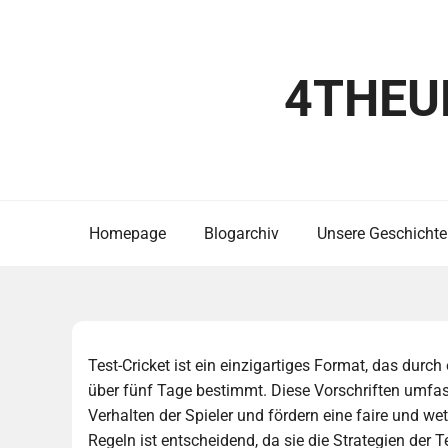
Skip
to
content
4THEU
Homepage
Blogarchiv
Unsere Geschichte
Test-Cricket ist ein einzigartiges Format, das durc
über fünf Tage bestimmt. Diese Vorschriften umfa
Verhalten der Spieler und fördern eine faire und 
Regeln ist entscheidend, da sie die Strategien de