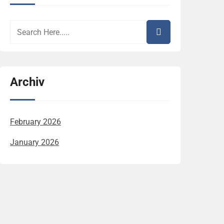
Archiv
February 2026
January 2026