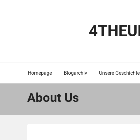
Skip
to
content
4THEU
Homepage
Blogarchiv
Unsere Geschichte
About Us