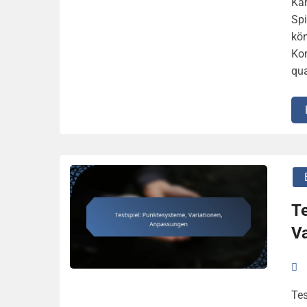
Kar
Spi
kön
Ko
qua
Te
V
Tes