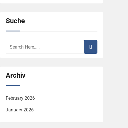
Suche
Archiv
February 2026
January 2026