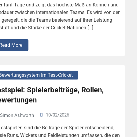
er fünf Tage und zeigt das höchste Maß an Können und
dauer zwischen internationalen Teams. Es wird von der
 geregelt, die die Teams basierend auf ihrer Leistung
stuft und die Stärke der Cricket-Nationen […]
Read More
Bewertungssystem Im Test-Cricket
stspiel: Spielerbeiträge, Rollen,
ewertungen
10/02/2026
Simon Ashworth
Testspielen sind die Beiträge der Spieler entscheidend,
sie Runs, Wickets und Feldleistungen umfassen, die den