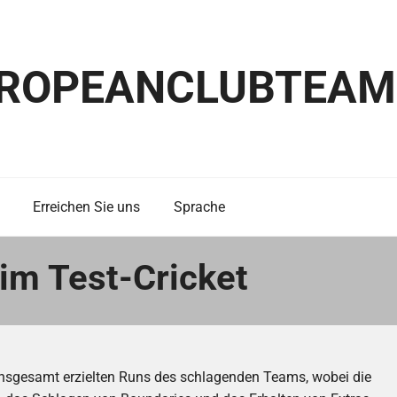
ROPEANCLUBTEAM
Erreichen Sie uns
Sprache
m Test-Cricket
insgesamt erzielten Runs des schlagenden Teams, wobei die