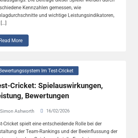
rschiedene Kennzahlen gemessen, wie
lagdurchschnitte und wichtige Leistungsindikatoren,
 […]
Read More
Bewertungssystem Im Test-Cricket
st-Cricket: Spielauswirkungen,
eistung, Bewertungen
16/02/2026
Simon Ashworth
t-Cricket spielt eine entscheidende Rolle bei der
taltung der Team-Rankings und der Beeinflussung der