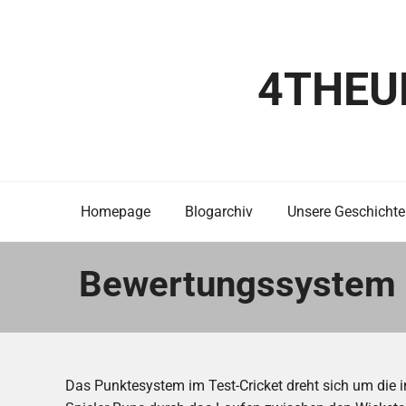
Skip
to
content
4THEU
Homepage
Blogarchiv
Unsere Geschichte
Bewertungssystem i
Das Punktesystem im Test-Cricket dreht sich um die 