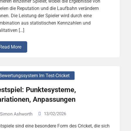
rieren einzelner Spieler, wobei die Ergebnisse von
elen die Reputation und die Laufbahn verändern
nen. Die Leistung der Spieler wird durch eine
mbination aus statistischen Kennzahlen und
litativen […]
Read More
Bewertungssystem Im Test-Cricket
stspiel: Punktesysteme,
ariationen, Anpassungen
13/02/2026
Simon Ashworth
tspiele sind eine besondere Form des Cricket, die sich