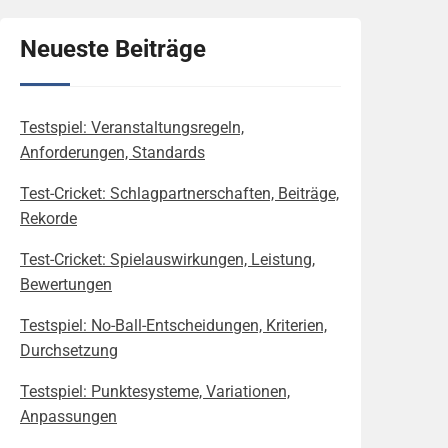
Neueste Beiträge
Testspiel: Veranstaltungsregeln,
Anforderungen, Standards
Test-Cricket: Schlagpartnerschaften, Beiträge,
Rekorde
Test-Cricket: Spielauswirkungen, Leistung,
Bewertungen
Testspiel: No-Ball-Entscheidungen, Kriterien,
Durchsetzung
Testspiel: Punktesysteme, Variationen,
Anpassungen