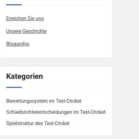
Erreichen Sie uns
Unsere Geschichte
Blogarchiv
Kategorien
Bewertungssystem im Test-Cricket
Schiedsrichterentscheidungen im Test-Cricket
Spielstruktur des Test-Cricket