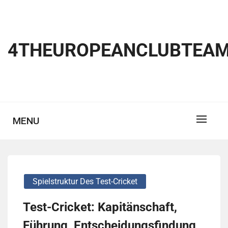
Skip
to
content
4THEUROPEANCLUBTEAM
MENU
Spielstruktur Des Test-Cricket
Test-Cricket: Kapitänschaft,
Führung, Entscheidungsfindung