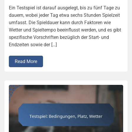
Ein Testspiel ist darauf ausgelegt, bis zu fünf Tage zu
dauern, wobei jeder Tag etwa sechs Stunden Spielzeit
umfasst. Die Spieldauer kann durch Faktoren wie
Wetter und Spieltempo beeinflusst werden, und es gibt
spezifische Vorschriften bezüglich der Start- und
Endzeiten sowie der […]
Read More