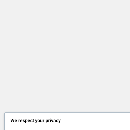
We respect your privacy