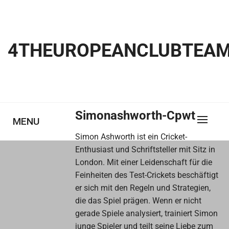
Skip
to
content
4THEUROPEANCLUBTEAM
Simonashworth-Cpwt
MENU
Simon Ashworth ist ein Cricket-
Enthusiast und Schriftsteller mit Sitz in
London. Mit einer Leidenschaft für die
Feinheiten des Test-Crickets beschäftigt
er sich mit den Regeln und Strategien,
die das Spiel prägen. Wenn er nicht
gerade Spiele analysiert, trainiert Simon
junge Spieler und teilt seine Liebe zum