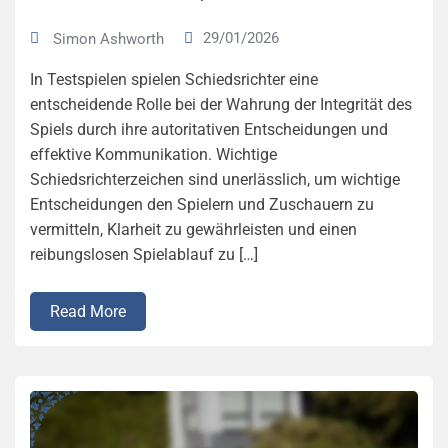
29/01/2026
Simon Ashworth
In Testspielen spielen Schiedsrichter eine
entscheidende Rolle bei der Wahrung der Integrität des
Spiels durch ihre autoritativen Entscheidungen und
effektive Kommunikation. Wichtige
Schiedsrichterzeichen sind unerlässlich, um wichtige
Entscheidungen den Spielern und Zuschauern zu
vermitteln, Klarheit zu gewährleisten und einen
reibungslosen Spielablauf zu […]
Read More